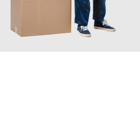
JETZT ANFRAGEN
Erleben Sie mit Umzugsmeister Ziegler Halle (Saale), wie
einfach
und stressfrei Ihr Umzug Halle (Saale) Batman
sein kann.
Unser Expertenteam steht bereit, um Ihnen einen reibungslosen
Übergang in Ihr neues Zuhause zu garantieren.