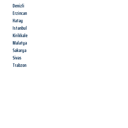
Denizli
Erzincan
Hatay
Istanbul
Kirikkale
Malatya
Sakarya
Sivas
Trabzon
Jetzt anfragen &
Angebot
mit Best-Preis
erhalten!