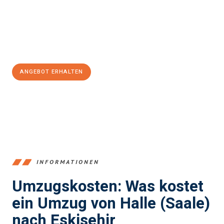
Übergang in Ihr neues Zuhause zu garantieren.
Jetzt
unverbindliches Angebot
erhalten &
100€ sparen:
ANGEBOT ERHALTEN
+4915792653350
INFORMATIONEN
Umzugskosten: Was kostet
ein Umzug von Halle (Saale)
nach Eskisehir