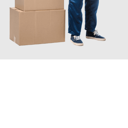
JETZT ANFRAGEN
Erleben Sie mit Umzugsmeister Ziegler Halle (Saale), wie
einfach
und stressfrei Ihr Umzug Halle (Saale) Eskisehir
sein kann.
Unser Expertenteam steht bereit, um Ihnen einen reibungslosen