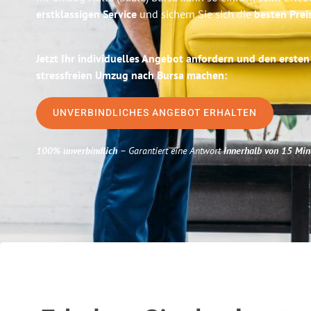
erstklassigen Service
und sichern Sie sich die
besten Preis
Jetzt Ihr individuelles Angebot anfordern und den ersten
stressfreien Umzug nach Bursa machen:
UNVERBINDLICHES ANGEBOT ERHALTEN
100% unverbindlich
– Garantiert eine Antwort
innerhalb von 15 Min