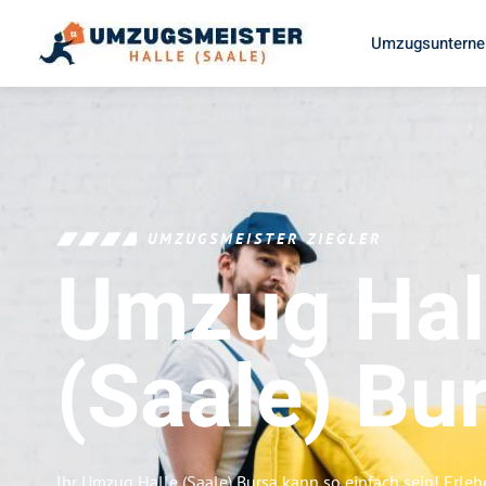
Umzugsunterneh
UMZUGSMEISTER ZIEGLER
Umzug Hal
(Saale)
Bu
Ihr Umzug Halle (Saale) Bursa kann so einfach sein! Erle