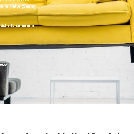
e in Halle (Saale)
.
 Schritt zu einem
uten
.