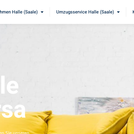
men Halle (Saale)
Umzugsservice Halle (Saale)
le
rsa
ben Sie unseren