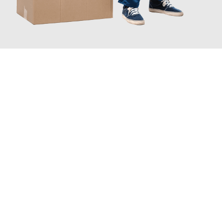
JETZT ANFRAGEN
Erleben Sie mit Umzugsmeister Ziegler Halle (Saale), wie
einfach
und stressfrei Ihr Umzug Halle (Saale) Nazilli
sein kann. Unser
Expertenteam steht bereit, um Ihnen einen reibungslosen
Übergang in Ihr neues Zuhause zu garantieren.
Jetzt
unverbindliches Angebot
erhalten &
100€ sparen: