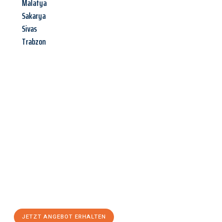
Malatya
Sakarya
Sivas
Trabzon
Jetzt anfragen &
Angebot
mit Best-Preis
erhalten!
Schicken Sie uns jetzt Ihre unverbindliche Anfrage und sichern
Sie sich Ihr
individuelles Umzugsangebot für Ihr Anliegen in
Halle (Saale)
zum Best-Preis! Nutzen Sie die Gelegenheit für
einen
stressfreien Umzug
mit maximalem Komfort:
JETZT ANGEBOT ERHALTEN