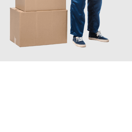
JETZT ANFRAGEN
Erleben Sie mit Umzugsmeister Ziegler Halle (Saale), wie
einfach
und stressfrei Ihr Umzug Halle (Saale) Novi Sad
sein kann.
Unser Expertenteam steht bereit, um Ihnen einen reibungslosen