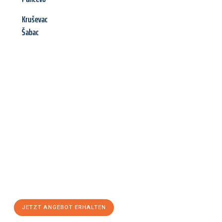
Kruševac
Šabac
Jetzt anfragen &
Angebot
mit Best-Preis
erhalten!
Schicken Sie uns jetzt Ihre unverbindliche Anfrage und sichern
Sie sich Ihr
individuelles Umzugsangebot für Ihr Anliegen in
Halle (Saale)
zum Best-Preis! Nutzen Sie die Gelegenheit für
einen
stressfreien Umzug
mit maximalem Komfort:
JETZT ANGEBOT ERHALTEN