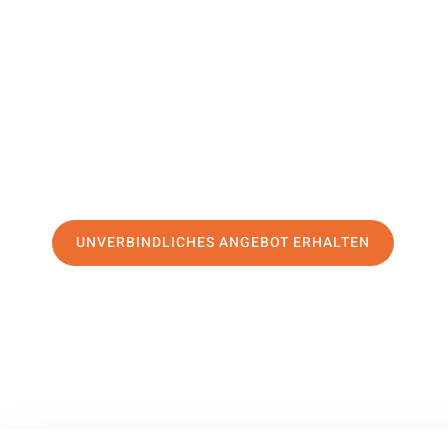
Kütahya
Ihr Umzug Halle (Saale) Kütahya kann so einfach sein! Er
erstklassigen Service
und sichern Sie sich die
besten Preis
Jetzt Ihr individuelles Angebot anfordern und den ersten
stressfreien Umzug nach Kütahya machen:
UNVERBINDLICHES ANGEBOT ERHALTEN
100% unverbindlich
– Garantiert eine Antwort
innerhalb von 15 Min