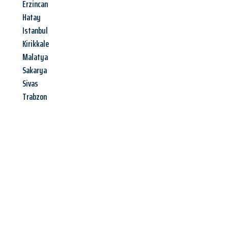
Erzincan
Hatay
Istanbul
Kirikkale
Malatya
Sakarya
Sivas
Trabzon
Jetzt anfragen &
Angebot
mit Best-Preis
erhalten!
Schicken Sie uns jetzt Ihre unverbindliche Anfrage und sichern