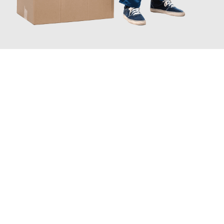
JETZT ANFRAGEN
Erleben Sie mit Umzugsmeister Ziegler Halle (Saale), wie
einfach
und stressfrei Ihr Umzug Halle (Saale) Turhal
sein kann. Unser
Expertenteam steht bereit, um Ihnen einen reibungslosen
Übergang in Ihr neues Zuhause zu garantieren.
Jetzt
unverbindliches Angebot
erhalten &
100€ sparen: