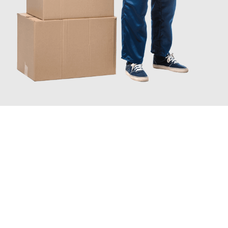
JETZT ANFRAGEN
Erleben Sie mit Umzugsmeister Ziegler Halle (Saale), wie
einfach
und stressfrei Ihr Umzug Halle (Saale) Wuppertal
sein kann.
Unser Expertenteam steht bereit, um Ihnen einen reibungslosen