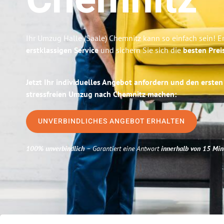
Chemnitz
Ihr Umzug Halle (Saale) Chemnitz kann so einfach sein! E
erstklassigen Service
und sichern Sie sich die
besten Preis
Jetzt Ihr individuelles Angebot anfordern und den ersten
stressfreien Umzug nach Chemnitz machen:
UNVERBINDLICHES ANGEBOT ERHALTEN
100% unverbindlich
– Garantiert eine Antwort
innerhalb von 15 Min