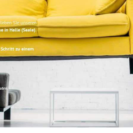
rleben Sie unseren
e in Halle (Saale)
.
 Schritt zu einem
uten
.