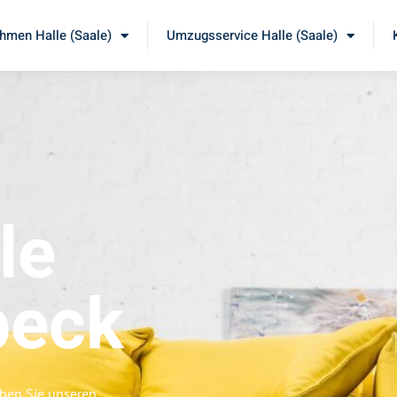
men Halle (Saale)
Umzugsservice Halle (Saale)
le
beck
eben Sie unseren