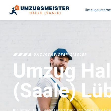
Umzugsunterneh
UMZUGSMEISTER ZIEGLER
Umzug Hal
(Saale)
Lü
Ihr Umzug Halle (Saale) Lübeck kann so einfach sein! Erl