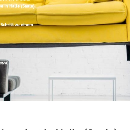
e in Halle (Saale)
.
 Schritt zu einem
uten
.