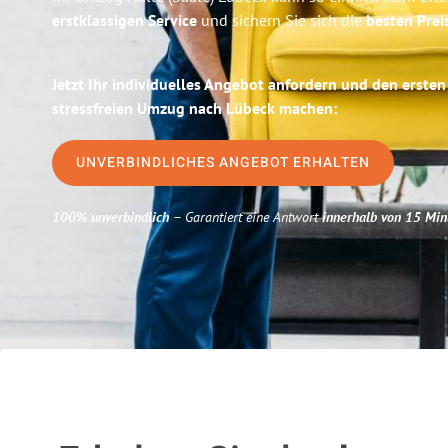
erstklassigen Service
und sichern Sie sich die
besten Preis
Jetzt Ihr individuelles Angebot anfordern und den ersten
stressfreien Umzug nach Lübeck machen:
UNVERBINDLICHES ANGEBOT ERHALTEN
100% unverbindlich
– Garantiert eine Antwort
innerhalb von 15 Min