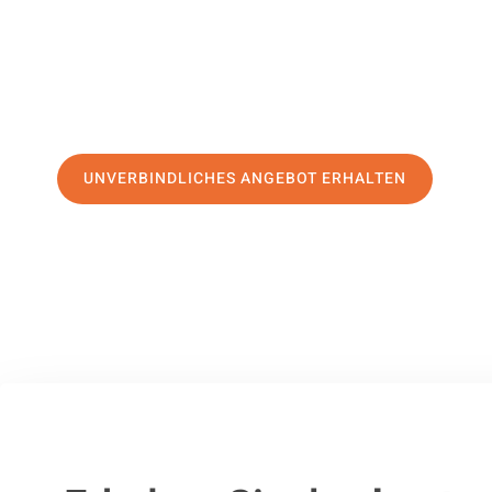
erstklassigen Service
und sichern Sie sich die
besten Preis
Jetzt Ihr individuelles Angebot anfordern und den ersten
stressfreien Umzug nach Siegen machen:
UNVERBINDLICHES ANGEBOT ERHALTEN
100% unverbindlich
– Garantiert eine Antwort
innerhalb von 15 Min