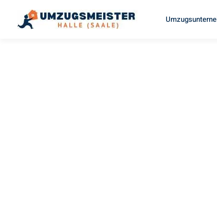
Umzugsunterneh
UMZUGSMEISTER ZIEGLER
Umzug Hal
(Saale)
Si
Ihr Umzug Halle (Saale) Siegen kann so einfach sein! Erl