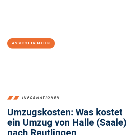
Übergang in Ihr neues Zuhause zu garantieren.
Jetzt
unverbindliches Angebot
erhalten &
100€ sparen:
ANGEBOT ERHALTEN
+4915792653350
INFORMATIONEN
Umzugskosten: Was kostet
ein Umzug von Halle (Saale)
nach Reutlingen