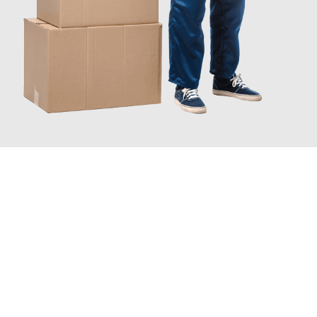
JETZT ANFRAGEN
Erleben Sie mit Umzugsmeister Ziegler Halle (Saale), wie
einfach
und stressfrei Ihr Umzug Halle (Saale) Reutlingen
sein kann.
Unser Expertenteam steht bereit, um Ihnen einen reibungslosen