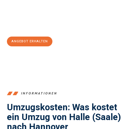
Übergang in Ihr neues Zuhause zu garantieren.
Jetzt
unverbindliches Angebot
erhalten &
100€ sparen:
ANGEBOT ERHALTEN
+4915792653350
INFORMATIONEN
Umzugskosten: Was kostet
ein Umzug von Halle (Saale)
nach Hannover