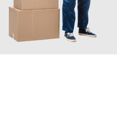
JETZT ANFRAGEN
Erleben Sie mit Umzugsmeister Ziegler Halle (Saale), wie
einfach
und stressfrei Ihr Umzug Halle (Saale) Hannover
sein kann.
Unser Expertenteam steht bereit, um Ihnen einen reibungslosen