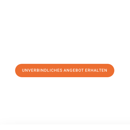
Münster
Ihr Umzug Halle (Saale) Münster kann so einfach sein! Er
erstklassigen Service
und sichern Sie sich die
besten Preis
Jetzt Ihr individuelles Angebot anfordern und den ersten
stressfreien Umzug nach Münster machen:
UNVERBINDLICHES ANGEBOT ERHALTEN
100% unverbindlich
– Garantiert eine Antwort
innerhalb von 15 Min