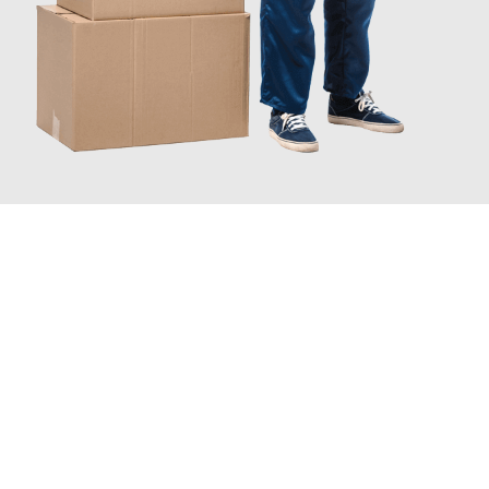
JETZT ANFRAGEN
Erleben Sie mit Umzugsmeister Ziegler Halle (Saale), wie
einfach
und stressfrei Ihr Umzug Halle (Saale) Norwich
sein kann.
Unser Expertenteam steht bereit, um Ihnen einen reibungslosen
Übergang in Ihr neues Zuhause zu garantieren.