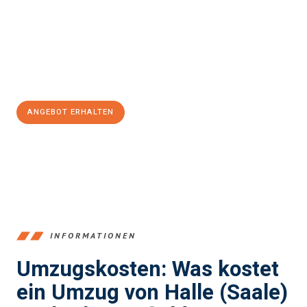
Unser Expertenteam steht bereit, um Ihnen einen reibungslosen
Übergang in Ihr neues Zuhause zu garantieren.
Jetzt
unverbindliches Angebot
erhalten &
100€ sparen:
ANGEBOT ERHALTEN
+4915792653350
INFORMATIONEN
Umzugskosten: Was kostet
ein Umzug von Halle (Saale)