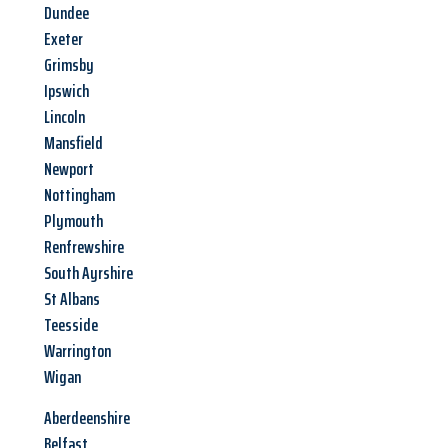
Dundee
Exeter
Grimsby
Ipswich
Lincoln
Mansfield
Newport
Nottingham
Plymouth
Renfrewshire
South Ayrshire
St Albans
Teesside
Warrington
Wigan
Aberdeenshire
Belfast