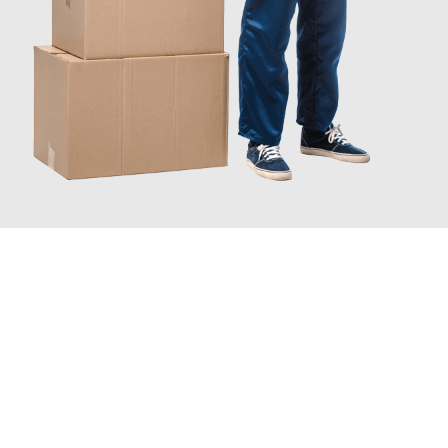
JETZT ANFRAGEN
Erleben Sie mit Umzugsmeister Ziegler Halle (Saale), wie
einfach
und stressfrei Ihr Umzug Halle (Saale) Chesterfield
sein kann.