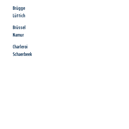
Brügge
Lüttich
Brüssel
Namur
Charleroi
Schaerbeek
Jetzt anfragen &
Angebot
mit Best-Preis
erhalten!
Schicken Sie uns jetzt Ihre unverbindliche Anfrage und sichern