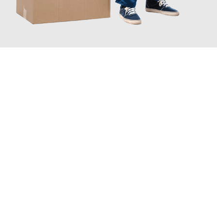
JETZT ANFRAGEN
Erleben Sie mit Umzugsmeister Ziegler Halle (Saale), wie
einfach
und stressfrei Ihr Umzug Halle (Saale) Brügge
sein kann. Unser
Expertenteam steht bereit, um Ihnen einen reibungslosen
Übergang in Ihr neues Zuhause zu garantieren.
Jetzt
unverbindliches Angebot
erhalten &
100€ sparen: