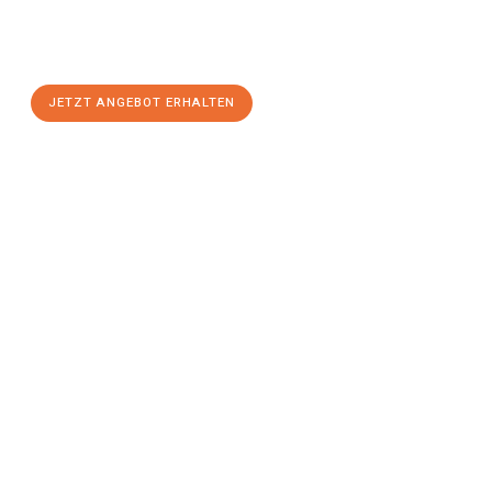
Sie sich Ihr
individuelles Umzugsangebot für Ihr Anliegen in
Halle (Saale)
zum Best-Preis! Nutzen Sie die Gelegenheit für
einen
stressfreien Umzug
mit maximalem Komfort:
JETZT ANGEBOT ERHALTEN