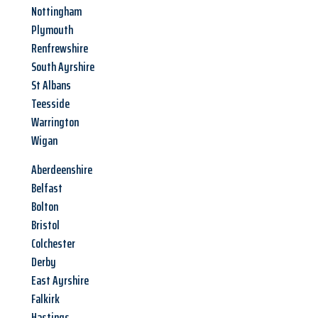
Nottingham
Plymouth
Renfrewshire
South Ayrshire
St Albans
Teesside
Warrington
Wigan
Aberdeenshire
Belfast
Bolton
Bristol
Colchester
Derby
East Ayrshire
Falkirk
Hastings