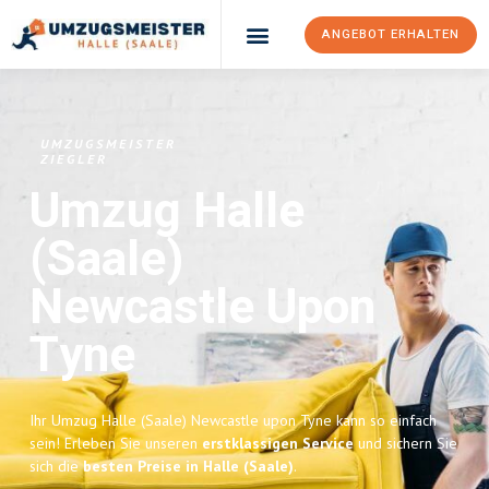
ANGEBOT ERHALTEN
Umzugsunternehmen Halle (Saale)
Umzugsservice Halle (Saale)
UMZUGSMEISTER
ZIEGLER
Umzug Halle
(Saale)
Newcastle Upon
Tyne
Ihr Umzug Halle (Saale) Newcastle upon Tyne kann so einfach
sein! Erleben Sie unseren
erstklassigen Service
und sichern Sie
sich die
besten Preise in Halle (Saale)
.