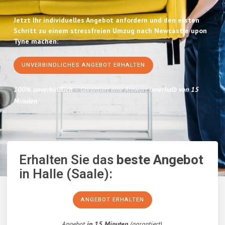
Jetzt Ihr individuelles Angebot anfordern und den ersten
Schritt zu einem stressfreien Umzug nach Newcastle upon
Tyne machen:
UNVERBINDLICHES ANGEBOT ERHALTEN
100% unverbindlich
– Garantiert eine Antwort
innerhalb von 15
Minuten
.
Erhalten Sie das
beste Angebot
in Halle (Saale):
ANGEBOT ERHALTEN
Angebot
in 15 Minuten
(garantiert).