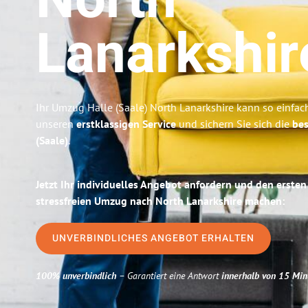
North
Lanarkshir
Ihr Umzug Halle (Saale) North Lanarkshire kann so einfach
unseren
erstklassigen Service
und sichern Sie sich die
bes
(Saale)
.
Jetzt Ihr individuelles Angebot anfordern und den ersten
stressfreien Umzug nach North Lanarkshire machen:
UNVERBINDLICHES ANGEBOT ERHALTEN
100% unverbindlich
– Garantiert eine Antwort
innerhalb von 15 Min