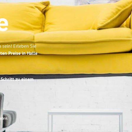
e
 sein! Erleben Sie
ten Preise in Halle
 Schritt zu einem
uten
.