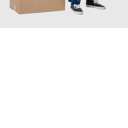
JETZT ANFRAGEN
Erleben Sie mit Umzugsmeister Ziegler Halle (Saale), wie
einfach
und stressfrei Ihr Umzug Halle (Saale) Poole
sein kann. Unser
Expertenteam steht bereit, um Ihnen einen reibungslosen
Übergang in Ihr neues Zuhause zu garantieren.
Jetzt
unverbindliches Angebot
erhalten &
100€ sparen: