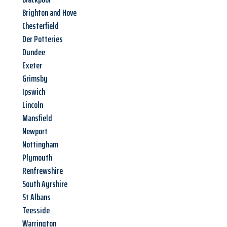
Brighton and Hove
Chesterfield
Der Potteries
Dundee
Exeter
Grimsby
Ipswich
Lincoln
Mansfield
Newport
Nottingham
Plymouth
Renfrewshire
South Ayrshire
St Albans
Teesside
Warrington