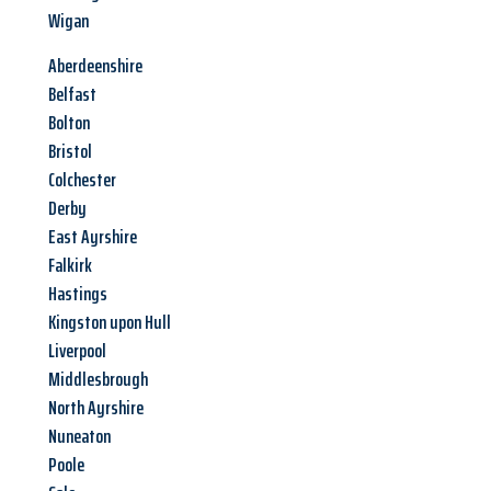
Wigan
Aberdeenshire
Belfast
Bolton
Bristol
Colchester
Derby
East Ayrshire
Falkirk
Hastings
Kingston upon Hull
Liverpool
Middlesbrough
North Ayrshire
Nuneaton
Poole