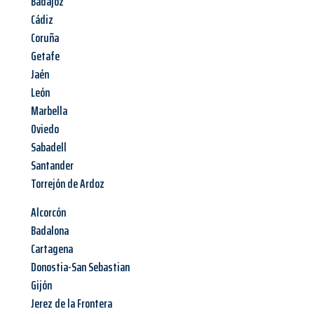
Badajoz
Cádiz
Coruña
Getafe
Jaén
León
Marbella
Oviedo
Sabadell
Santander
Torrejón de Ardoz
Alcorcón
Badalona
Cartagena
Donostia-San Sebastian
Gijón
Jerez de la Frontera