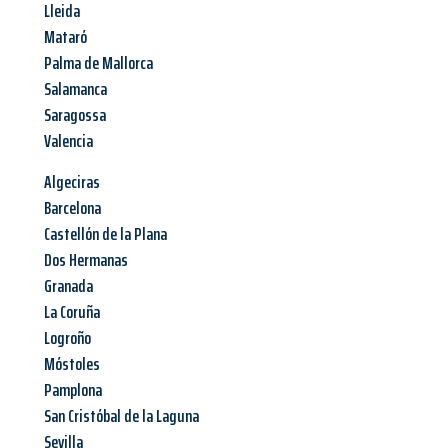
Lleida
Mataró
Palma de Mallorca
Salamanca
Saragossa
Valencia
Algeciras
Barcelona
Castellón de la Plana
Dos Hermanas
Granada
La Coruña
Logroño
Móstoles
Pamplona
San Cristóbal de la Laguna
Sevilla