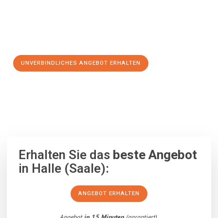
Jetzt Ihr individuelles Angebot anfordern und den ersten
Schritt zu einem stressfreien Umzug nach Donostia-San
Sebastian machen:
UNVERBINDLICHES ANGEBOT ERHALTEN
100% unverbindlich
– Garantiert eine Antwort
innerhalb von 15
Minuten
.
Erhalten Sie das
beste Angebot
in Halle (Saale):
ANGEBOT ERHALTEN
Angebot
in 15 Minuten
(garantiert).