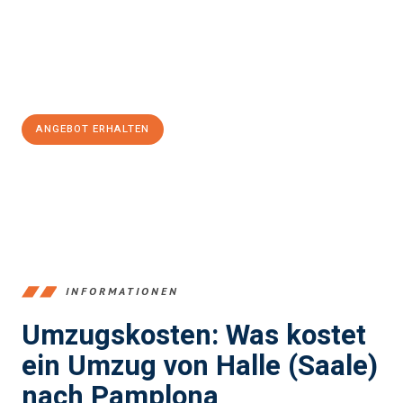
Übergang in Ihr neues Zuhause zu garantieren.
Jetzt
unverbindliches Angebot
erhalten &
100€ sparen:
ANGEBOT ERHALTEN
+4915792653350
INFORMATIONEN
Umzugskosten: Was kostet
ein Umzug von Halle (Saale)
nach Pamplona