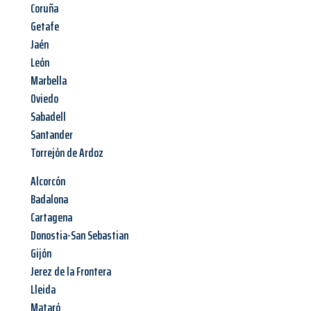
Coruña
Getafe
Jaén
León
Marbella
Oviedo
Sabadell
Santander
Torrejón de Ardoz
Alcorcón
Badalona
Cartagena
Donostia-San Sebastian
Gijón
Jerez de la Frontera
Lleida
Mataró