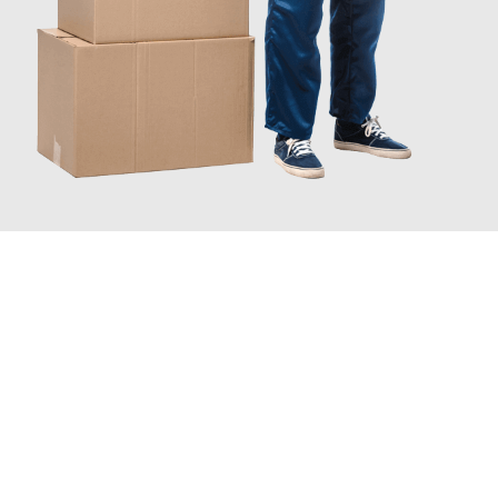
JETZT ANFRAGEN
Erleben Sie mit Umzugsmeister Ziegler Halle (Saale), wie
einfach
und stressfrei Ihr Umzug Halle (Saale) Pamplona
sein kann.
Unser Expertenteam steht bereit, um Ihnen einen reibungslosen