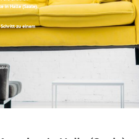
e in Halle (Saale)
.
 Schritt zu einem
uten
.