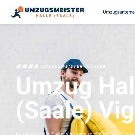
Umzugsunterneh
UMZUGSMEISTER ZIEGLER
Umzug Hal
(Saale)
Vi
Ihr Umzug Halle (Saale) Vigo kann so einfach sein! Erleb