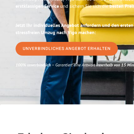
erstklassigen Service
und sichern Sie sich die
besten Preis
Jetzt Ihr individuelles Angebot anfordern und den ersten
stressfreien Umzug nach Vigo machen:
UNVERBINDLICHES ANGEBOT ERHALTEN
100% unverbindlich
– Garantiert eine Antwort
innerhalb von 15 Min