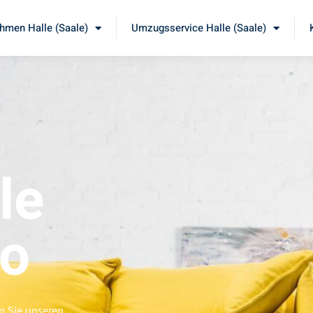
men Halle (Saale)
Umzugsservice Halle (Saale)
le
go
en Sie unseren