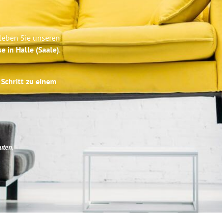
rleben Sie unseren
e in Halle (Saale)
.
 Schritt zu einem
uten
.