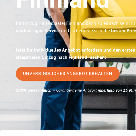
Finnland
Ihr Umzug Halle (Saale) Finnland kann so einfach sein! E
erstklassigen Service
und sichern Sie sich die
besten Preis
Jetzt Ihr individuelles Angebot anfordern und den ersten
stressfreien Umzug nach Finnland machen:
UNVERBINDLICHES ANGEBOT ERHALTEN
100% unverbindlich
– Garantiert eine Antwort
innerhalb von 15 Min