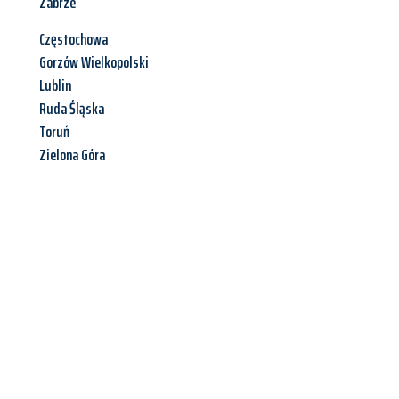
Zabrze
Częstochowa
Gorzów Wielkopolski
Lublin
Ruda Śląska
Toruń
Zielona Góra
Jetzt anfragen &
Angebot
mit Best-Preis
erhalten!
Schicken Sie uns jetzt Ihre unverbindliche Anfrage und sichern
Sie sich Ihr
individuelles Umzugsangebot für Ihr Anliegen in