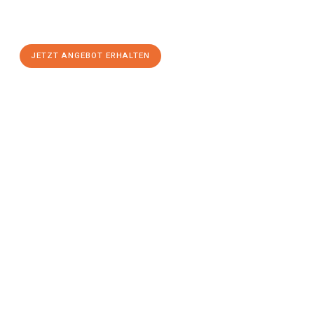
Halle (Saale)
zum Best-Preis! Nutzen Sie die Gelegenheit für
einen
stressfreien Umzug
mit maximalem Komfort:
JETZT ANGEBOT ERHALTEN