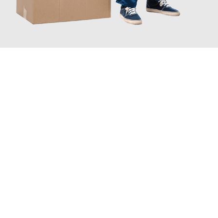
JETZT ANFRAGEN
Erleben Sie mit Umzugsmeister Ziegler Halle (Saale), wie
einfach
und stressfrei Ihr Umzug Halle (Saale) Bytom
sein kann. Unser
Expertenteam steht bereit, um Ihnen einen reibungslosen
Übergang in Ihr neues Zuhause zu garantieren.
Jetzt
unverbindliches Angebot
erhalten &
100€ sparen: