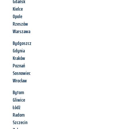
Gdańsk
Kielce
Opole
Rzeszów
Warszawa
Bydgoszcz
Gdynia
Kraków
Poznań
Sosnowiec
Wrocław
Bytom
Gliwice
Łódź
Radom
Szczecin