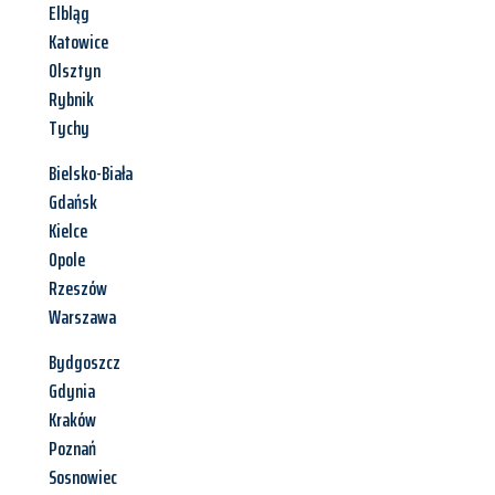
Elbląg
Katowice
Olsztyn
Rybnik
Tychy
Bielsko-Biała
Gdańsk
Kielce
Opole
Rzeszów
Warszawa
Bydgoszcz
Gdynia
Kraków
Poznań
Sosnowiec