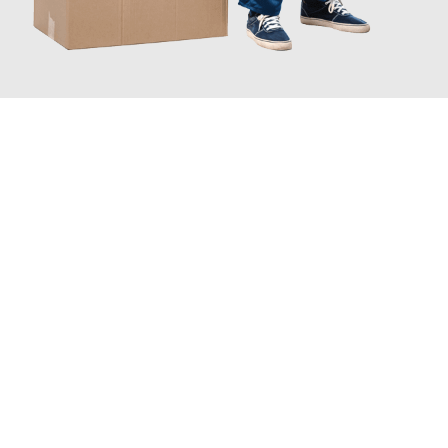
JETZT ANFRAGEN
Erleben Sie mit Umzugsmeister Ziegler Halle (Saale), wie
einfach
und stressfrei Ihr Umzug Halle (Saale) Toruń
sein kann. Unser
Expertenteam steht bereit, um Ihnen einen reibungslosen
Übergang in Ihr neues Zuhause zu garantieren.
Jetzt
unverbindliches Angebot
erhalten &
100€ sparen: