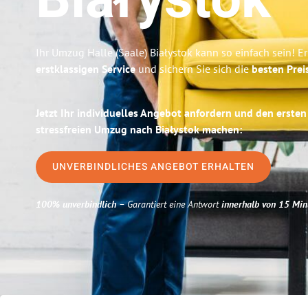
Białystok
Ihr Umzug Halle (Saale) Białystok kann so einfach sein! E
erstklassigen Service
und sichern Sie sich die
besten Preis
Jetzt Ihr individuelles Angebot anfordern und den ersten
stressfreien Umzug nach Białystok machen:
UNVERBINDLICHES ANGEBOT ERHALTEN
100% unverbindlich
– Garantiert eine Antwort
innerhalb von 15 Min