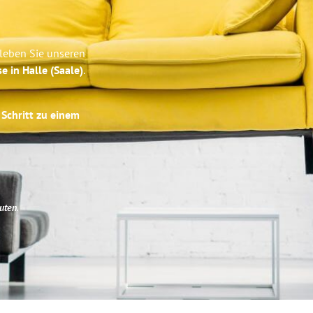
rleben Sie unseren
e in Halle (Saale)
.
 Schritt zu einem
uten
.