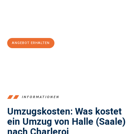
Übergang in Ihr neues Zuhause zu garantieren.
Jetzt
unverbindliches Angebot
erhalten &
100€ sparen:
ANGEBOT ERHALTEN
+4915792653350
INFORMATIONEN
Umzugskosten: Was kostet
ein Umzug von Halle (Saale)
nach Charleroi