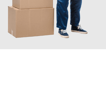
JETZT ANFRAGEN
Erleben Sie mit Umzugsmeister Ziegler Halle (Saale), wie
einfach
und stressfrei Ihr Umzug Halle (Saale) Charleroi
sein kann.
Unser Expertenteam steht bereit, um Ihnen einen reibungslosen