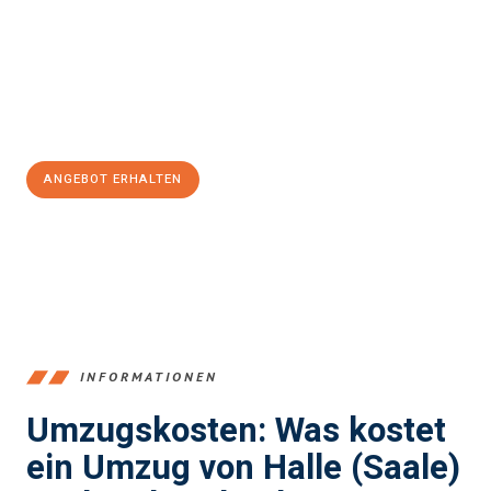
Unser Expertenteam steht bereit, um Ihnen einen reibungslosen
Übergang in Ihr neues Zuhause zu garantieren.
Jetzt
unverbindliches Angebot
erhalten &
100€ sparen:
ANGEBOT ERHALTEN
+4915792653350
INFORMATIONEN
Umzugskosten: Was kostet
ein Umzug von Halle (Saale)