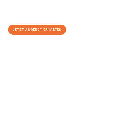
Sie sich Ihr
individuelles Umzugsangebot für Ihr Anliegen in
Halle (Saale)
zum Best-Preis! Nutzen Sie die Gelegenheit für
einen
stressfreien Umzug
mit maximalem Komfort:
JETZT ANGEBOT ERHALTEN