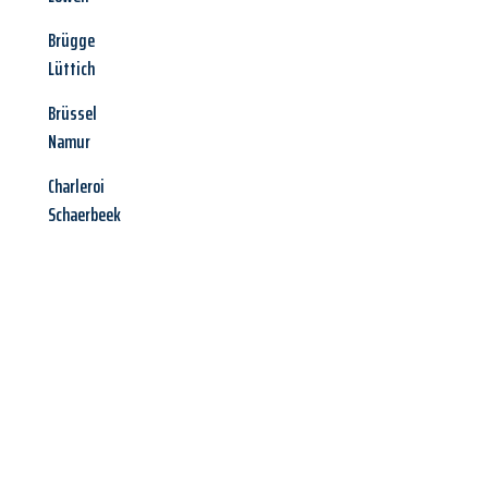
Brügge
Lüttich
Brüssel
Namur
Charleroi
Schaerbeek
Jetzt anfragen &
Angebot
mit Best-Preis
erhalten!
Schicken Sie uns jetzt Ihre unverbindliche Anfrage und sichern