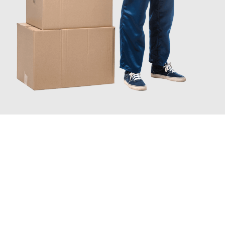
JETZT ANFRAGEN
Erleben Sie mit Umzugsmeister Ziegler Halle (Saale), wie
einfach
und stressfrei Ihr Umzug Halle (Saale) Schaerbeek
sein kann.