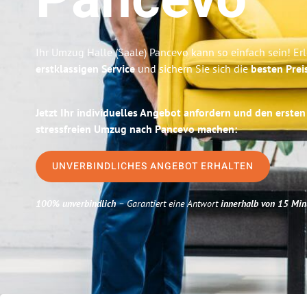
Pancevo
Ihr Umzug Halle (Saale) Pancevo kann so einfach sein! Er
erstklassigen Service
und sichern Sie sich die
besten Preis
Jetzt Ihr individuelles Angebot anfordern und den ersten
stressfreien Umzug nach Pancevo machen:
UNVERBINDLICHES ANGEBOT ERHALTEN
100% unverbindlich
– Garantiert eine Antwort
innerhalb von 15 Min