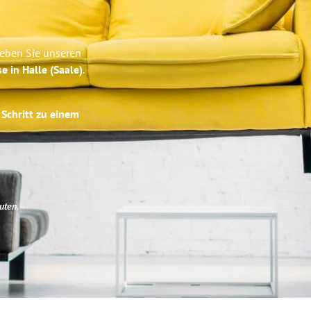
leben Sie unseren
e in Halle (Saale)
.
 Schritt zu einem
uten
.