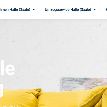
men Halle (Saale)
Umzugsservice Halle (Saale)
le
g
n Sie unseren