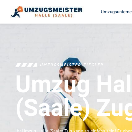
Umzugsunterneh
UMZUGSMEISTER ZIEGLER
Umzug Hal
(Saale)
Zu
Ihr Umzug Halle (Saale) Zug kann so einfach sein! Erlebe