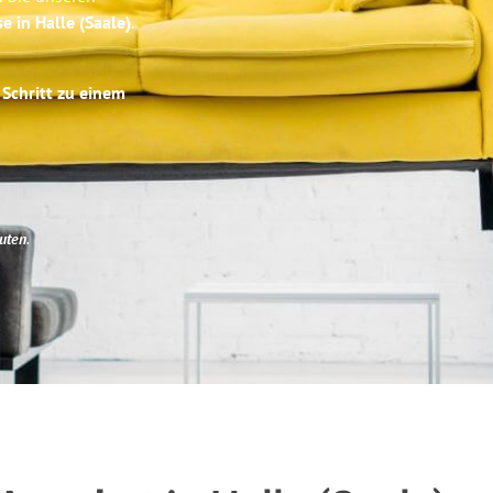
e in Halle (Saale)
.
 Schritt zu einem
uten
.