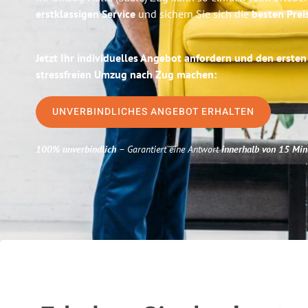
erstklassigen Service
und sichern Sie sich die
besten Preis
Jetzt Ihr individuelles Angebot anfordern und den ersten
stressfreien Umzug nach Zug machen:
UNVERBINDLICHES ANGEBOT ERHALTEN
100% unverbindlich
– Garantiert eine Antwort
innerhalb von 15 Min