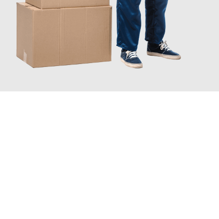
JETZT ANFRAGEN
Erleben Sie mit Umzugsmeister Ziegler Halle (Saale), wie
einfach
und stressfrei Ihr Umzug Halle (Saale) Allschwil
sein kann.
Unser Expertenteam steht bereit, um Ihnen einen reibungslosen
Übergang in Ihr neues Zuhause zu garantieren.