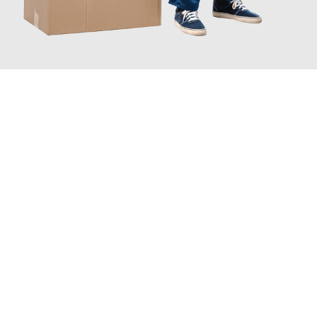
JETZT ANFRAGEN
Erleben Sie mit Umzugsmeister Ziegler Halle (Saale), wie
einfach
und stressfrei Ihr Umzug Halle (Saale) Basel
sein kann. Unser
Expertenteam steht bereit, um Ihnen einen reibungslosen
Übergang in Ihr neues Zuhause zu garantieren.
Jetzt
unverbindliches Angebot
erhalten &
100€ sparen: