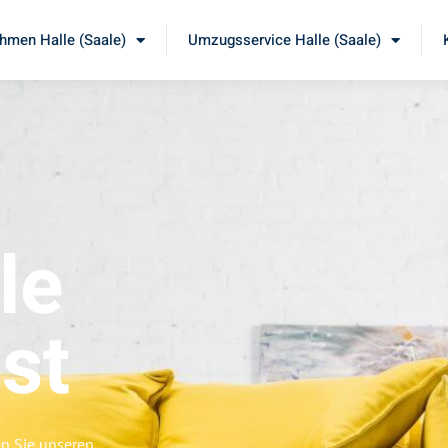
men Halle (Saale)
Umzugsservice Halle (Saale)
le
st
en Sie unseren