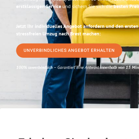
erstklassigen Service
und sichern Sie sich die
besten Preis
Jetzt Ihr individuelles Angebot anfordern und den ersten
stressfreien Umzug nach Brest machen:
UNVERBINDLICHES ANGEBOT ERHALTEN
100% unverbindlich
– Garantiert eine Antwort
innerhalb von 15 Min