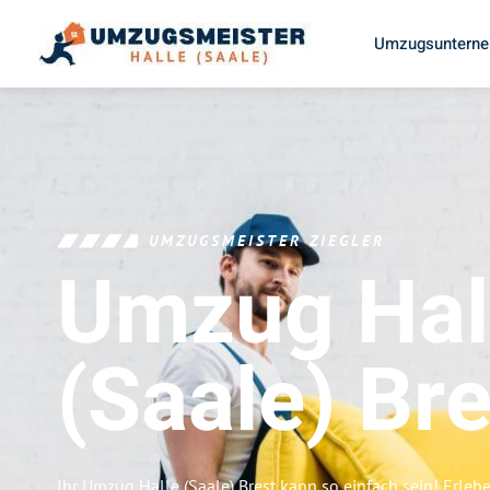
Umzugsunterneh
UMZUGSMEISTER ZIEGLER
Umzug Hal
(Saale)
Bre
Ihr Umzug Halle (Saale) Brest kann so einfach sein! Erleb