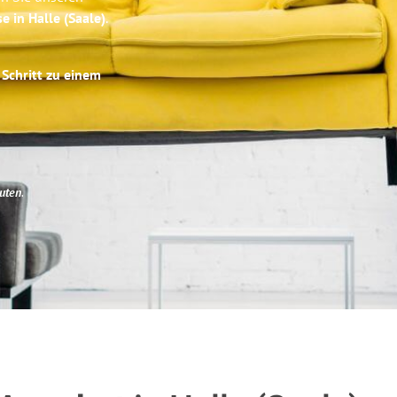
e in Halle (Saale)
.
 Schritt zu einem
uten
.