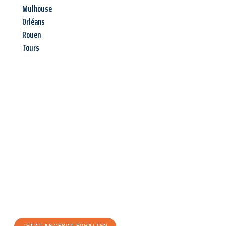
Mulhouse
Orléans
Rouen
Tours
Jetzt anfragen &
Angebot
mit Best-Preis
erhalten!
Schicken Sie uns jetzt Ihre unverbindliche Anfrage und sichern
Sie sich Ihr
individuelles Umzugsangebot für Ihr Anliegen in
Halle (Saale)
zum Best-Preis! Nutzen Sie die Gelegenheit für
einen
stressfreien Umzug
mit maximalem Komfort: