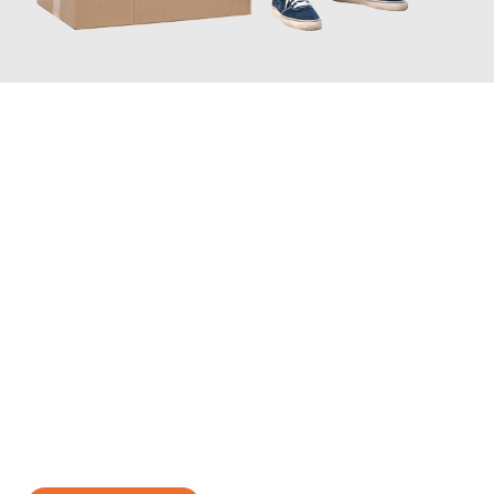
JETZT ANFRAGEN
Erleben Sie mit Umzugsmeister Ziegler Halle (Saale), wie
einfach
und stressfrei Ihr Umzug Halle (Saale) Caen
sein kann. Unser
Expertenteam steht bereit, um Ihnen einen reibungslosen
Übergang in Ihr neues Zuhause zu garantieren.
Jetzt
unverbindliches Angebot
erhalten &
100€ sparen: