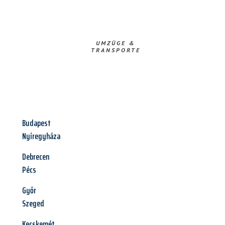
UMZÜGE &
TRANSPORTE
Budapest
Nyíregyháza
Debrecen
Pécs
Győr
Szeged
Kecskemét