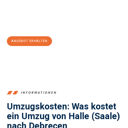
Übergang in Ihr neues Zuhause zu garantieren.
Jetzt
unverbindliches Angebot
erhalten &
100€ sparen:
ANGEBOT ERHALTEN
+4915792653350
INFORMATIONEN
Umzugskosten: Was kostet
ein Umzug von Halle (Saale)
nach Debrecen