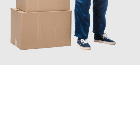
JETZT ANFRAGEN
Erleben Sie mit Umzugsmeister Ziegler Halle (Saale), wie
einfach
und stressfrei Ihr Umzug Halle (Saale) Debrecen
sein kann.
Unser Expertenteam steht bereit, um Ihnen einen reibungslosen