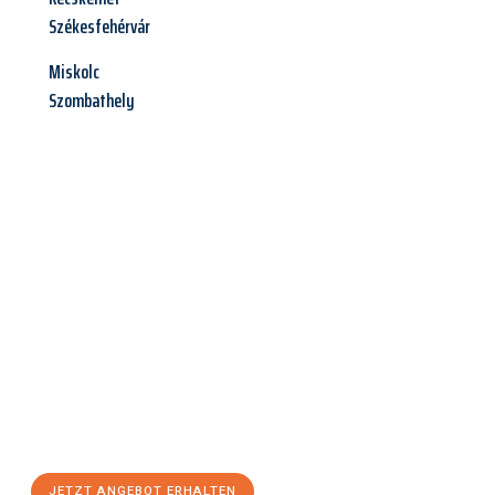
Székesfehérvár
Miskolc
Szombathely
Jetzt anfragen &
Angebot
mit Best-Preis
erhalten!
Schicken Sie uns jetzt Ihre unverbindliche Anfrage und sichern
Sie sich Ihr
individuelles Umzugsangebot für Ihr Anliegen in
Halle (Saale)
zum Best-Preis! Nutzen Sie die Gelegenheit für
einen
stressfreien Umzug
mit maximalem Komfort:
JETZT ANGEBOT ERHALTEN