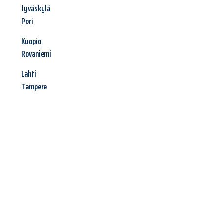
Jyväskylä
Pori
Kuopio
Rovaniemi
Lahti
Tampere
Jetzt anfragen &
Angebot
mit Best-Preis
erhalten!
Schicken Sie uns jetzt Ihre unverbindliche Anfrage und sichern
Sie sich Ihr
individuelles Umzugsangebot für Ihr Anliegen in