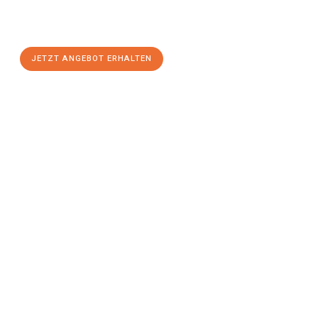
Halle (Saale)
zum Best-Preis! Nutzen Sie die Gelegenheit für
einen
stressfreien Umzug
mit maximalem Komfort:
JETZT ANGEBOT ERHALTEN