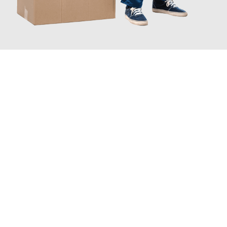
JETZT ANFRAGEN
Erleben Sie mit Umzugsmeister Ziegler Halle (Saale), wie
einfach
und stressfrei Ihr Umzug Halle (Saale) Kuopio
sein kann. Unser
Expertenteam steht bereit, um Ihnen einen reibungslosen
Übergang in Ihr neues Zuhause zu garantieren.
Jetzt
unverbindliches Angebot
erhalten &
100€ sparen: