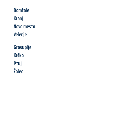
Domžale
Kranj
Novo mesto
Velenje
Grosuplje
Krško
Ptuj
Žalec
Jetzt anfragen &
Angebot
mit Best-Preis
erhalten!