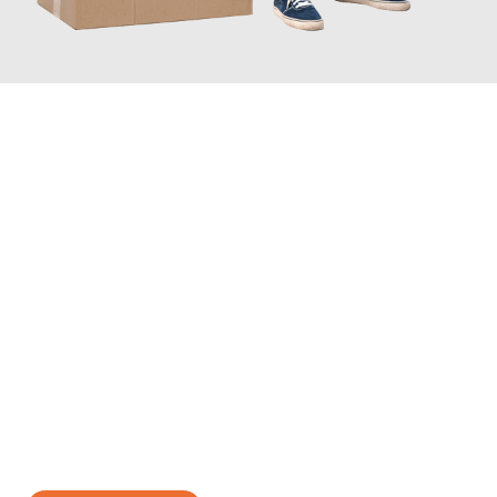
JETZT ANFRAGEN
Erleben Sie mit Umzugsmeister Ziegler Halle (Saale), wie
einfach
und stressfrei Ihr Umzug Halle (Saale) Ptuj
sein kann. Unser
Expertenteam steht bereit, um Ihnen einen reibungslosen
Übergang in Ihr neues Zuhause zu garantieren.
Jetzt
unverbindliches Angebot
erhalten &
100€ sparen: