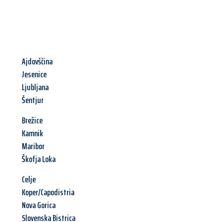
Ajdovščina
Jesenice
Ljubljana
Šentjur
Brežice
Kamnik
Maribor
Škofja Loka
Celje
Koper/Capodistria
Nova Gorica
Slovenska Bistrica