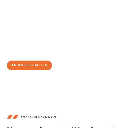
Erleben Sie mit Umzugsmeister Ziegler Halle (Saale), wie
einfach
und stressfrei Ihr Umzug Halle (Saale) Banská Bystrica
sein
kann. Unser Expertenteam steht bereit, um Ihnen einen
reibungslosen Übergang in Ihr neues Zuhause zu garantieren.
Jetzt
unverbindliches Angebot
erhalten &
100€ sparen:
ANGEBOT ERHALTEN
+4915792653350
INFORMATIONEN