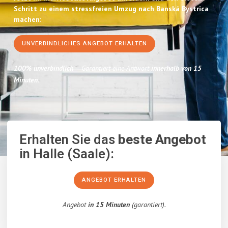
Schritt zu einem stressfreien Umzug nach Banská Bystrica
machen:
UNVERBINDLICHES ANGEBOT ERHALTEN
100% unverbindlich
– Garantiert eine Antwort
innerhalb von 15
Minuten
.
Erhalten Sie das
beste Angebot
in Halle (Saale):
ANGEBOT ERHALTEN
Angebot
in 15 Minuten
(garantiert).