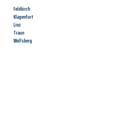
Feldkirch
Klagenfurt
Linz
Traun
Wolfsberg
Jetzt anfragen &
Angebot
mit Best-Preis
erhalten!
Schicken Sie uns jetzt Ihre unverbindliche Anfrage und sichern
Sie sich Ihr
individuelles Umzugsangebot für Ihr Anliegen in
Halle (Saale)
zum Best-Preis! Nutzen Sie die Gelegenheit für
einen
stressfreien Umzug
mit maximalem Komfort: