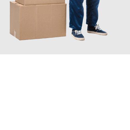
JETZT ANFRAGEN
Erleben Sie mit Umzugsmeister Ziegler Halle (Saale), wie
einfach
und stressfrei Ihr Umzug Halle (Saale) Salzburg
sein kann.
Unser Expertenteam steht bereit, um Ihnen einen reibungslosen
Übergang in Ihr neues Zuhause zu garantieren.