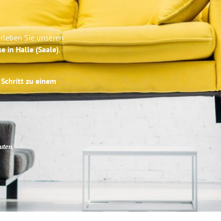
Erleben Sie unseren
e in Halle (Saale)
.
 Schritt zu einem
uten
.