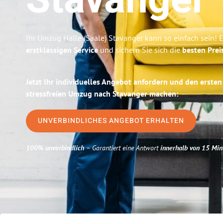
Stavanger
Ihr Umzug Halle (Saale) Stavanger kann so einfach sein! 
erstklassigen Service
und sichern Sie sich die
besten Preis
Jetzt Ihr individuelles Angebot anfordern und den ersten
stressfreien Umzug nach Stavanger machen:
UNVERBINDLICHES ANGEBOT ERHALTEN
100% unverbindlich
– Garantiert eine Antwort
innerhalb von 15 Min