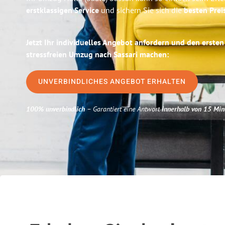
erstklassigen Service
und sichern Sie sich die
besten Preis
Jetzt Ihr individuelles Angebot anfordern und den ersten
stressfreien Umzug nach Sassari machen:
UNVERBINDLICHES ANGEBOT ERHALTEN
100% unverbindlich
– Garantiert eine Antwort
innerhalb von 15 Min