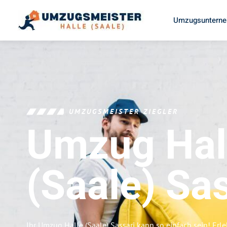
Umzugsunterneh
UMZUGSMEISTER ZIEGLER
Umzug Hal
(Saale)
Sas
Ihr Umzug Halle (Saale) Sassari kann so einfach sein! Erl