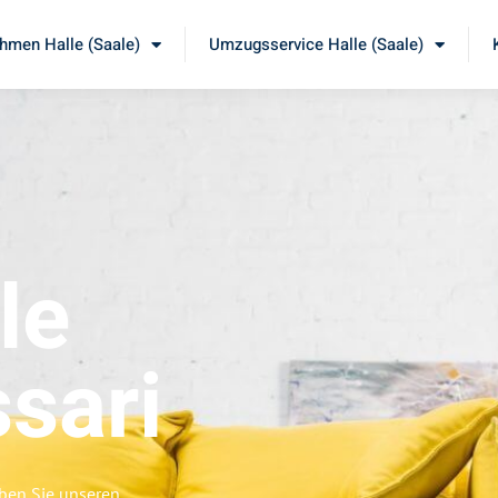
men Halle (Saale)
Umzugsservice Halle (Saale)
le
sari
eben Sie unseren