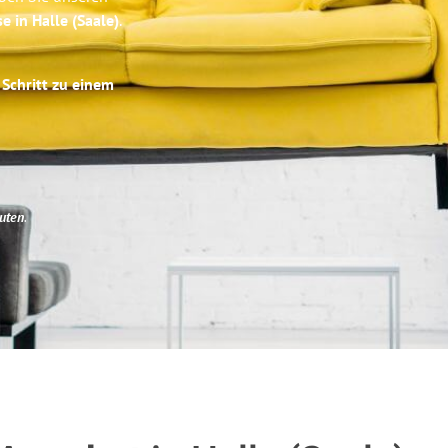
e in Halle (Saale)
.
 Schritt zu einem
uten
.