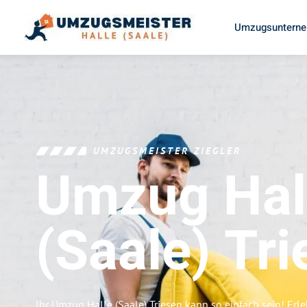
Umzugsunterneh
UMZUGSMEISTER ZIEGLER
Umzug Hal
(Saale)
Tri
Ihr Umzug Halle (Saale) Triesen kann so einfach sein! Erl