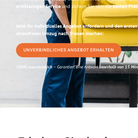
erstklassigen Service
und sichern Sie sich die
besten Preis
Jetzt Ihr individuelles Angebot anfordern und den ersten
stressfreien Umzug nach Triesen machen:
UNVERBINDLICHES ANGEBOT ERHALTEN
100% unverbindlich
– Garantiert eine Antwort
innerhalb von 15 Min