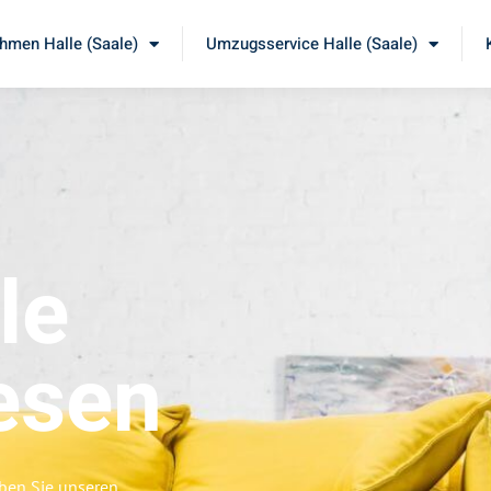
men Halle (Saale)
Umzugsservice Halle (Saale)
le
esen
eben Sie unseren