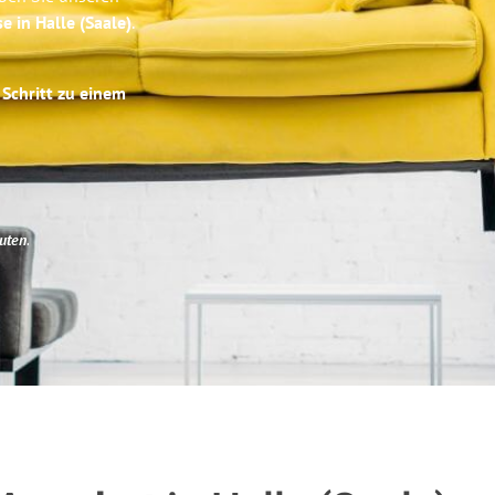
e in Halle (Saale)
.
 Schritt zu einem
uten
.